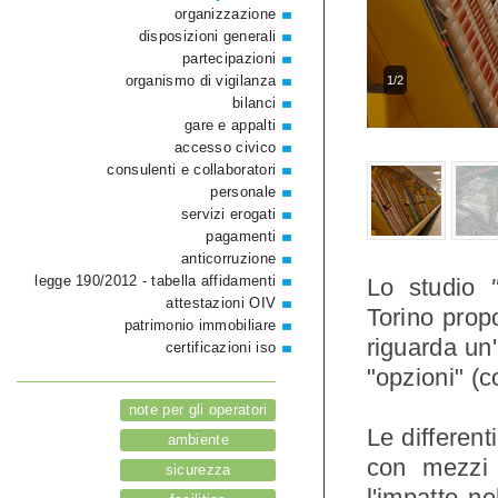
organizzazione
disposizioni generali
partecipazioni
organismo di vigilanza
1/2
bilanci
gare e appalti
accesso civico
consulenti e collaboratori
personale
servizi erogati
pagamenti
anticorruzione
legge 190/2012 - tabella affidamenti
Lo studio
attestazioni OIV
Torino propo
patrimonio immobiliare
riguarda un'
certificazioni iso
"opzioni" (c
note per gli operatori
Le different
ambiente
con mezzi s
sicurezza
l'impatto n