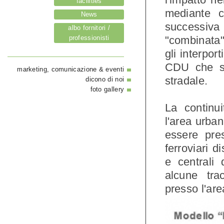
facilities
mediante c
News
successiva
albo fornitori /
professionisti
"combinata" 
gli interpor
CDU che sp
marketing, comunicazione & eventi
stradale.
dicono di noi
foto gallery
La continui
l'area urba
essere pres
ferroviari 
e centrali 
alcune tra
presso l'are