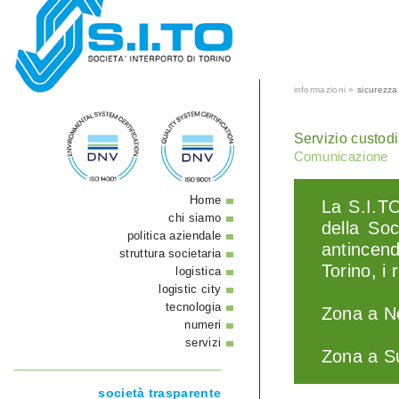
informazioni »
sicurezz
Servizio custod
Comunicazione
Home
La S.I.T
chi siamo
della Soc
politica aziendale
antincend
struttura societaria
Torino, i 
logistica
logistic city
tecnologia
Zona a No
numeri
servizi
Zona a S
società trasparente